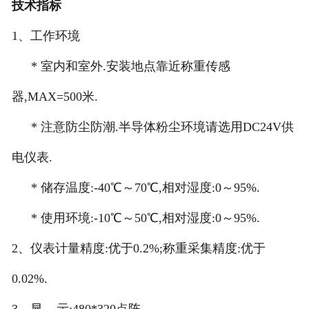
技术指标
1
、工作环境
*
室内和室外.安装地点靠近称重传感
器,MAX=500米.
*
注意防尘防潮.半导体粉尘环境请选用DC24V供
电仪表.
*
储存温度:-40℃～70℃,相对湿度:0～95%.
*
使用环境:-10℃～50℃,相对湿度:0～95%.
2
、仪表计量精度:优于0.2%;称重采集精度:优于
0.02%.
3
、显 示:480*320点阵